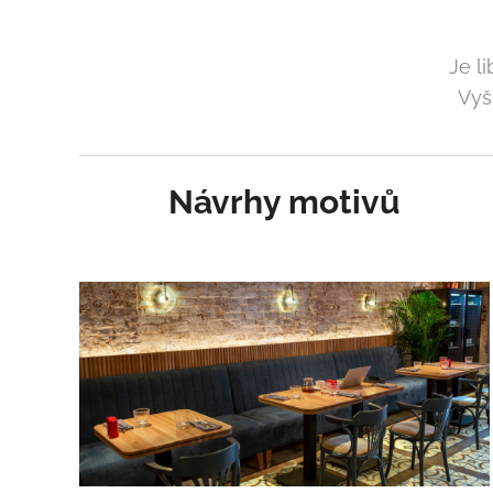
Je l
Vyší
Návrhy motivů