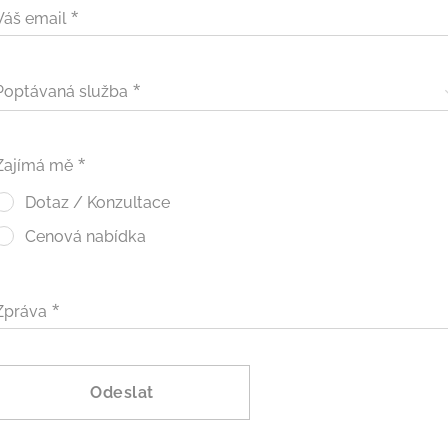
Váš email
Poptávaná služba
Zajímá mě
Dotaz / Konzultace
Cenová nabídka
Zpráva
Odeslat