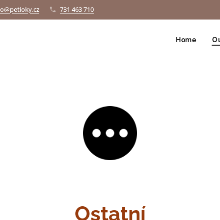
fo@petioky.cz
731 463 710
Home
Ou
Ostatní