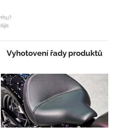
vrhu?
šije.
Vyhotovení řady produktů