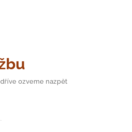
užbu
jdříve ozveme nazpět